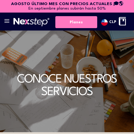
AGOSTO ÚLTIMO MES CON PRECIOS ACTUALES 🎓🌎
En septiembre planes subirán hasta 50%
CLP
Planes
CONOCE NUESTROS
SERVICIOS